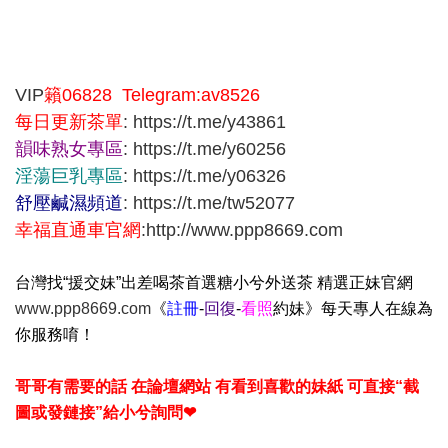
VIP
籟06828 Telegram:av8526
每日更新茶單
:
https://t.me/y43861
韻味熟女專區
:
https://t.me/y60256
淫蕩巨乳專區
:
https://t.me/y06326
舒壓鹹濕頻道
:
https://t.me/tw52077
幸福直通車官網
:
http://www.ppp8669.com
台灣找“援交妹”出差喝茶首選糖小兮外送茶 精選正妹官網
www.ppp8669.com
《
註冊
-
回復
-
看照
約妹》每天專人在線為
你服務唷！
哥哥有需要的話 在論壇網站 有看到喜歡的妹紙 可直接“截
圖或發鏈接”給小兮詢問❤