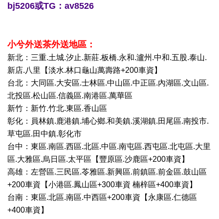
bj5206或TG：av8526
小兮外送茶外送地區：
新北：三重.土城.汐止.新莊.板橋.永和.瀘州.中和.五股.泰山.
新店.八里【淡水.林口龜山萬壽路+200車資】
台北：大同區.大安區.士林區.中山區.中正區.內湖區.文山區.
北投區.松山區.信義區.南港區.萬華區
新竹：新竹.竹北.東區.香山區
彰化：員林鎮.鹿港鎮.埔心鄉.和美鎮.溪湖鎮.田尾區.南投市.
草屯區.田中鎮.彰化市
台中：東區.南區.西區.北區.中區.南屯區.西屯區.北屯區.大里
區.大雅區.烏日區.太平區【豐原區.沙鹿區+200車資】
高雄：左營區.三民區.苓雅區.新興區.前鎮區.前金區.鼓山區
+200車資【小港區.鳳山區+300車資 楠梓區+400車資】
台南：東區.北區.南區.中西區+200車資【永康區.仁德區
+400車資】