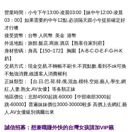
營業時間：小兮下午13:00-凌晨03:00【妹中午12:00-凌晨
03：00】如果需要約中午12點.必須隔天跟小兮提前確定好
才行噢
接受貨幣：台幣 人民幣 美金 港幣
外送地點：旅館.飯店.商旅.酒店【熟客住家到府】
身材密碼：身高【150~172】 胸圍【A-B-C-D-E-F-G-H-K
奶】
交易方式：現金交易.不轉帳不刷卡.不買點數.看到不ok可換
不勉強消費.維護客人消費權利
正妹類型：【台.日.巴.荷.韓.俄.混血.模特.空姐.藝人.學生.網
紅.人妻.熟女.AV女優】等各類正妹
地區價位：北部4500起跳-60000【中部南部3000起
跳-60000】普遍妹妹價位3000-30000較多 高價上去網紅.藝
人.AV女優級別偶爾出來
誠信招募：想兼職賺外快的台灣女孩請加VIP籟