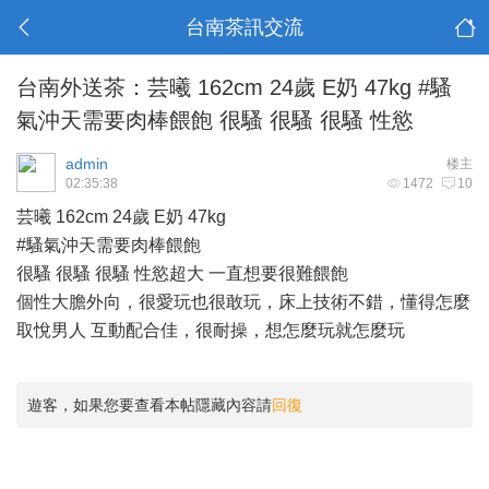
台南茶訊交流
台南外送茶：芸曦 162cm 24歲 E奶 47kg #騷
氣沖天需要肉棒餵飽 很騷 很騷 很騷 性慾
admin
楼主
02:35:38
1472
10
芸曦 162cm 24歲 E奶 47kg
#騷氣沖天需要肉棒餵飽
很騷 很騷 很騷 性慾超大 一直想要很難餵飽
個性大膽外向，很愛玩也很敢玩，床上技術不錯，懂得怎麼
取悅男人 互動配合佳，很耐操，想怎麼玩就怎麼玩
遊客，如果您要查看本帖隱藏內容請
回復